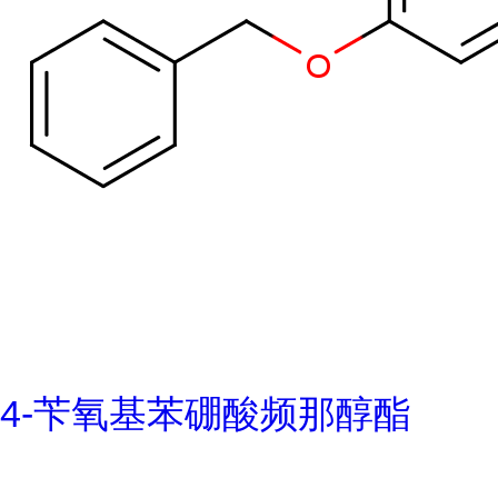
4-苄氧基苯硼酸频那醇酯