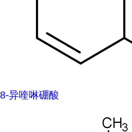
8-异喹啉硼酸