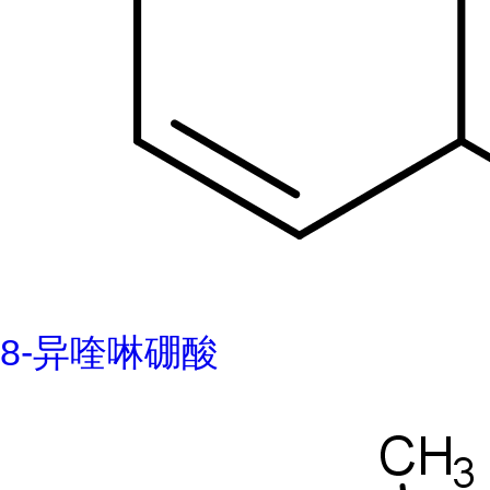
8-异喹啉硼酸