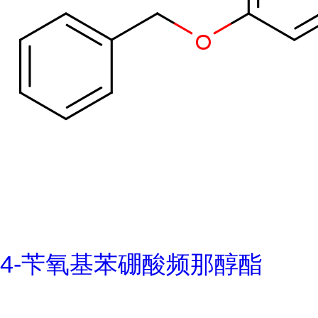
4-苄氧基苯硼酸频那醇酯