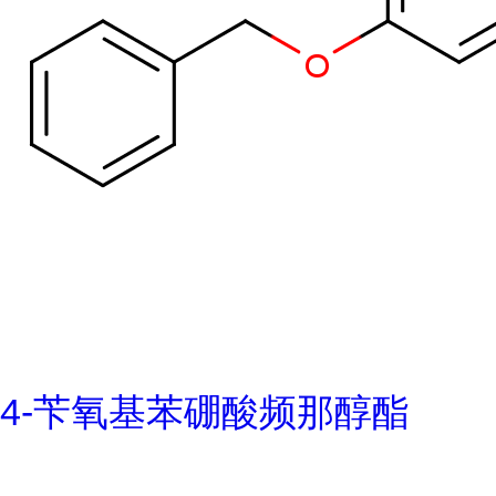
4-苄氧基苯硼酸频那醇酯