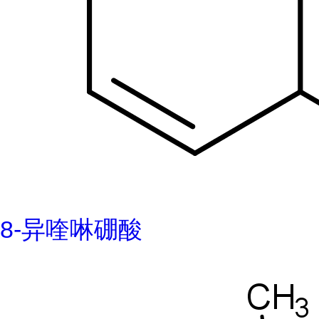
8-异喹啉硼酸