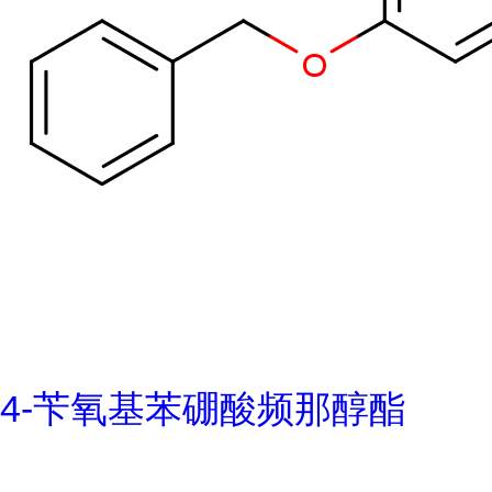
4-苄氧基苯硼酸频那醇酯