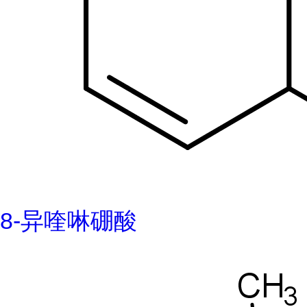
8-异喹啉硼酸