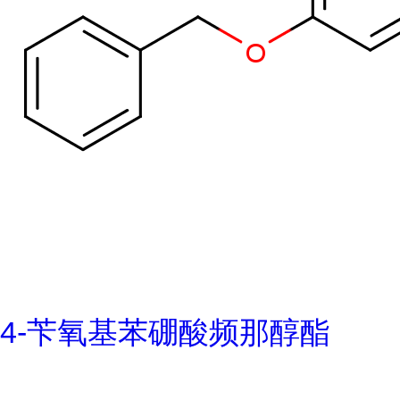
4-苄氧基苯硼酸频那醇酯