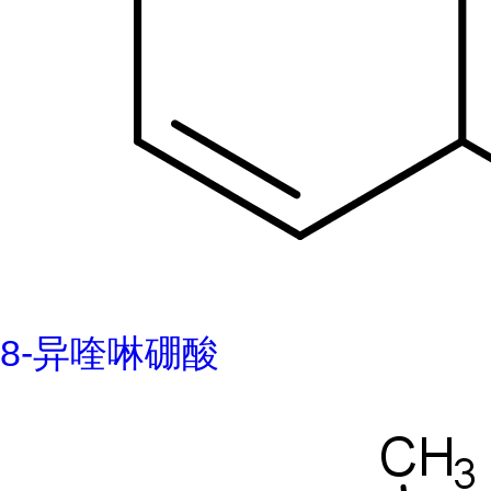
8-异喹啉硼酸