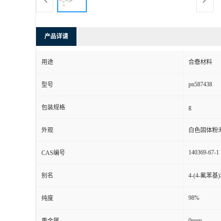
产品详请
用途
合憃材料
pn587438
型号
g
包装规格
外观
白色固体粉
140369-67-1
CAS编号
别名
4-(4-氟苯
98%
纯度
0ppm