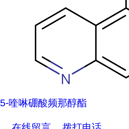
5-喹啉硼酸频那醇酯
在线留言
拨打电话