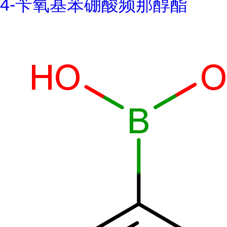
4-苄氧基苯硼酸频那醇酯