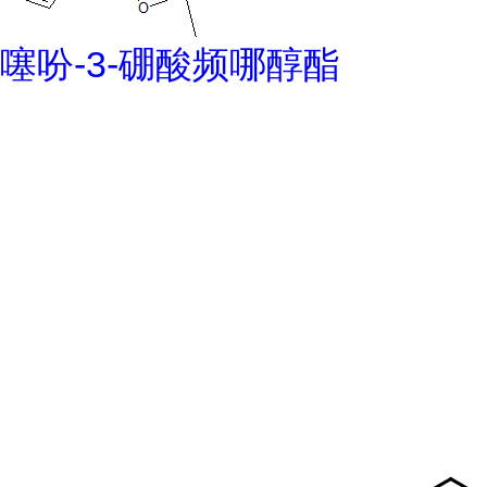
噻吩-3-硼酸频哪醇酯