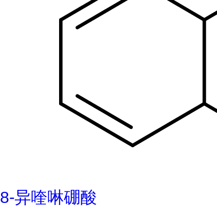
8-异喹啉硼酸