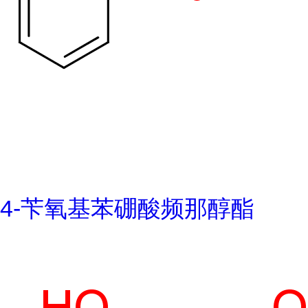
4-苄氧基苯硼酸频那醇酯