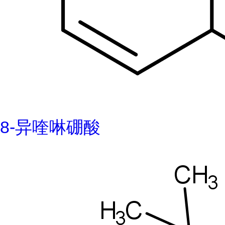
8-异喹啉硼酸