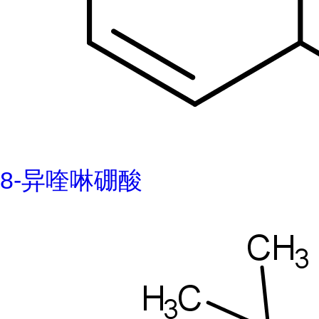
8-异喹啉硼酸