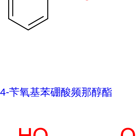
4-苄氧基苯硼酸频那醇酯