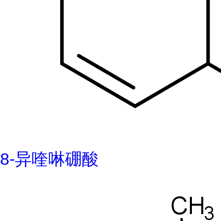
8-异喹啉硼酸