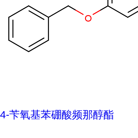
4-苄氧基苯硼酸频那醇酯