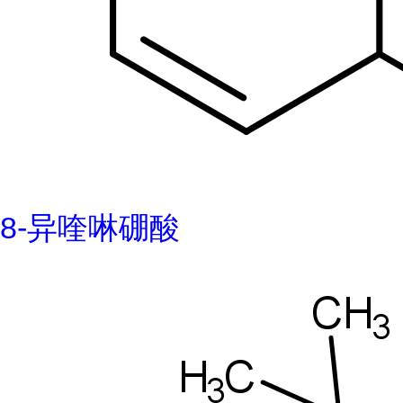
8-异喹啉硼酸