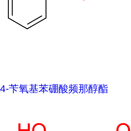
4-苄氧基苯硼酸频那醇酯