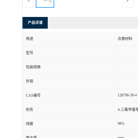
产品详请
用途
合憃材料
型号
包装规格
外观
128796-39-4
CAS编号
别名
4-三氟甲基
98%
纯度
ppm