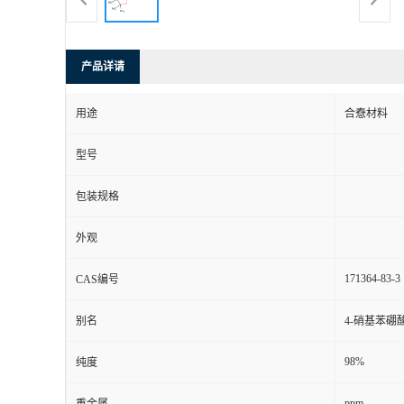
产品详请
用途
合憃材料
型号
包装规格
外观
171364-83-3
CAS编号
别名
4-硝基苯硼
98%
纯度
ppm