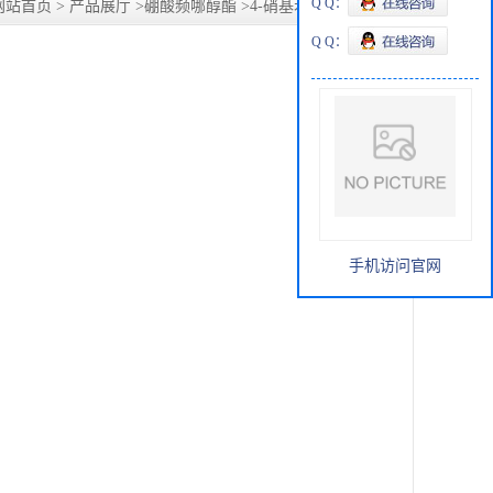
Q Q：
网站首页
>
产品展厅
>
硼酸频哪醇酯
>
4-硝基苯硼酸频哪醇酯
Q Q：
手机访问官网