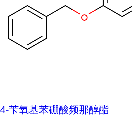
4-苄氧基苯硼酸频那醇酯