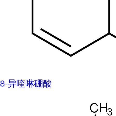
8-异喹啉硼酸