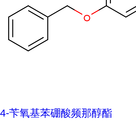
4-苄氧基苯硼酸频那醇酯