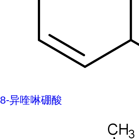
8-异喹啉硼酸