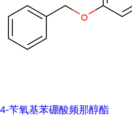
4-苄氧基苯硼酸频那醇酯