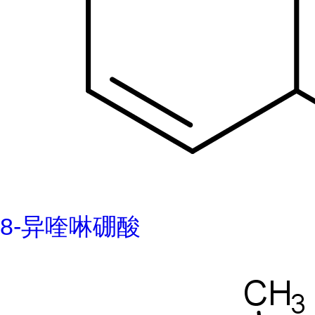
8-异喹啉硼酸