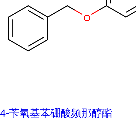
4-苄氧基苯硼酸频那醇酯