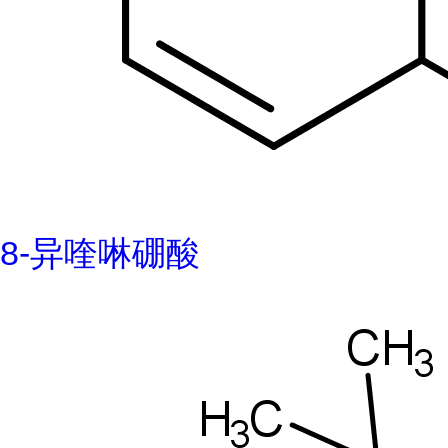
8-异喹啉硼酸