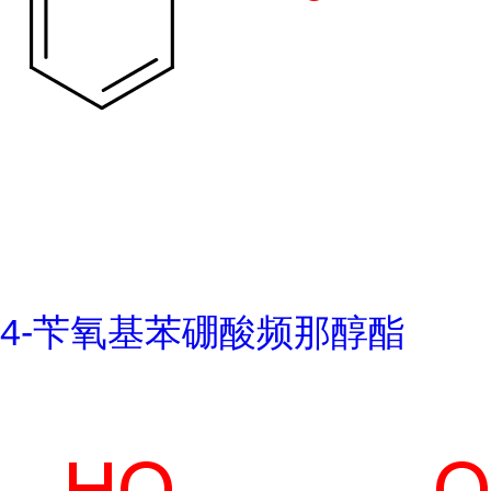
4-苄氧基苯硼酸频那醇酯