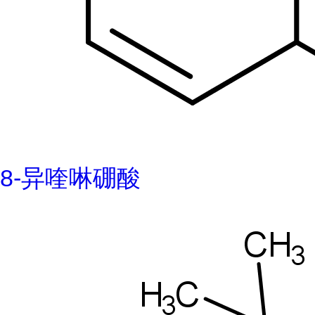
8-异喹啉硼酸