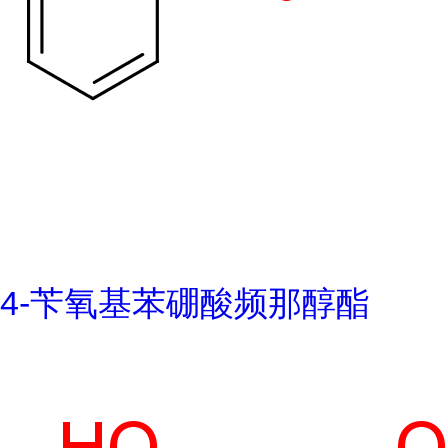
4-苄氧基苯硼酸频那醇酯