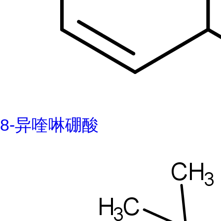
8-异喹啉硼酸