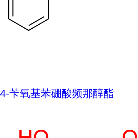
4-苄氧基苯硼酸频那醇酯