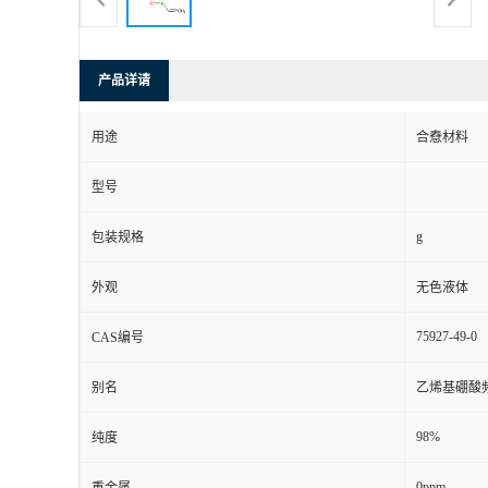
产品详请
用途
合憃材料
型号
g
包装规格
外观
无色液体
75927-49-0
CAS编号
别名
乙烯基硼酸
98%
纯度
0ppm