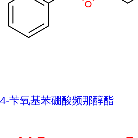
4-苄氧基苯硼酸频那醇酯