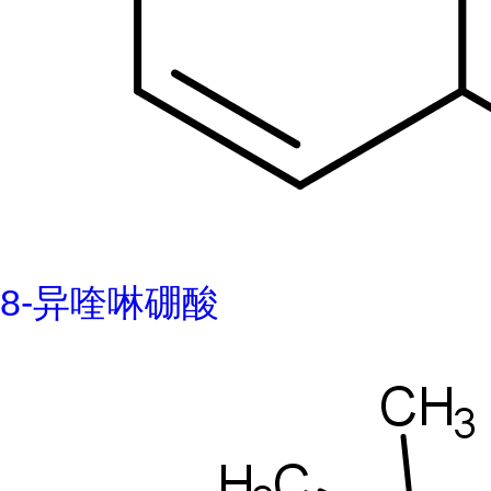
8-异喹啉硼酸