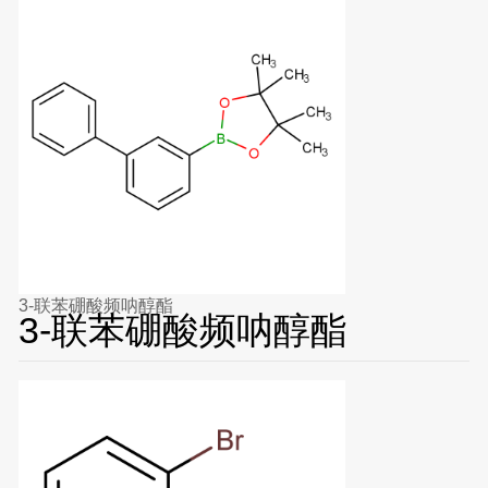
3-联苯硼酸频呐醇酯
3-联苯硼酸频呐醇酯